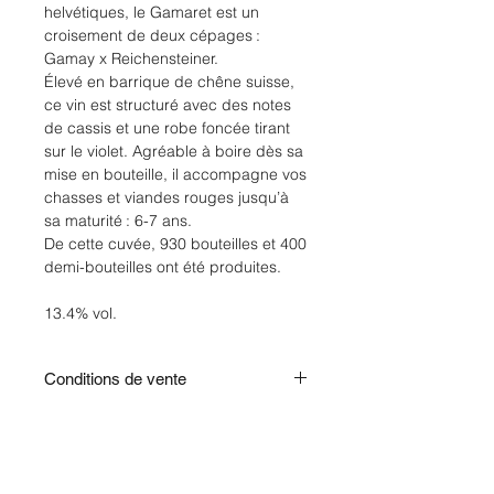
helvétiques, le Gamaret est un
croisement de deux cépages :
Gamay x Reichensteiner.
Élevé en barrique de chêne suisse,
ce vin est structuré avec des notes
de cassis et une robe foncée tirant
sur le violet. Agréable à boire dès sa
mise en bouteille, il accompagne vos
chasses et viandes rouges jusqu’à
sa maturité : 6-7 ans.
De cette cuvée, 930 bouteilles et 400
demi-bouteilles ont été produites.
13.4% vol.
Conditions de vente
Participation aux frais de livraison 6.-
Dès 18 bouteilles : contactez nous.
Les prix s’entendent TVA inclue CHE-
414.004.473