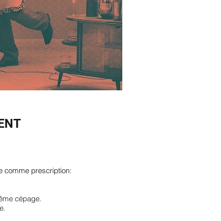
UENT
e comme prescription:
 même cépage.
e.