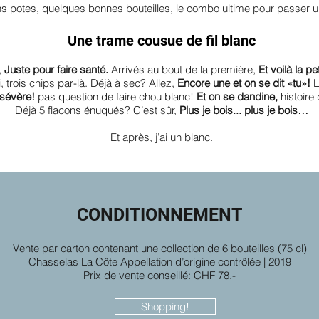
 potes, quelques bonnes bouteilles, le combo ultime pour passer 
Une trame cousue de fil blanc
,
Juste pour faire santé.
Arrivés au bout de la première,
Et voilà la pe
 trois chips par-là. Déjà à sec? Allez,
Encore une et on se dit «tu»!
L
 sévère!
pas question de faire chou blanc!
Et on se dandine,
histoire
Déjà 5 flacons énuqués? C’est sûr,
Plus je bois... plus je bois…
Et après, j’ai un blanc.
CONDITIONNEMENT
Vente par carton contenant une collection de 6 bouteilles (75 cl)
Chasselas La Côte Appellation d’origine contrôlée | 2019
Prix de vente conseillé: CHF 78.-
Shopping!